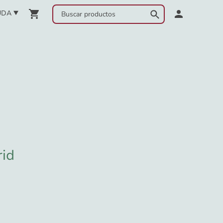
UDA
rid