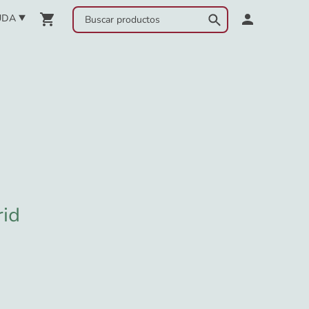
UDA
rid